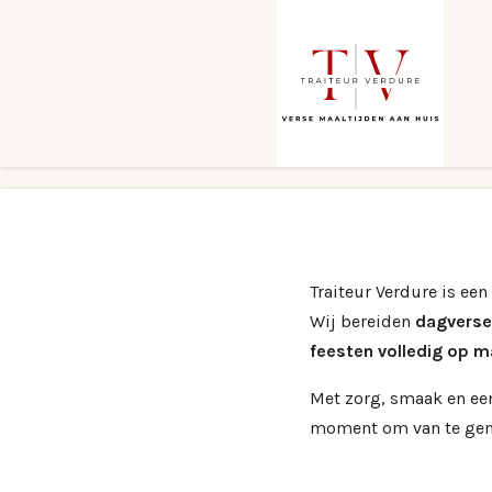
Ga
direct
naar
de
hoofdinhoud
Traiteur Verdure is een
Wij bereiden
dagverse
feesten volledig op m
Met zorg, smaak en ee
moment om van te gen